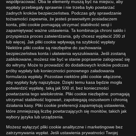
współpracować. Oba te elementy muszą być na miejscu, aby
wypłaty przebiegały sprawnie i nie trzeba było powtarzać
żadnych kroków bezpieczeństwa. Podczas gdy sprawdzanie
tożsamości zapewnia, że jesteś prawowitym posiadaczem
konta, pliki cookie pomagają utrzymać stabilność sesji i
zapamiętywać ważne ustawienia. Ta kombinacja chroni saldo i
przyspiesza proces zatwierdzania, gdy chcesz wypłacić 200 zł
lub więcej. Jak pliki cookie wpływają na szybkość wypłaty
Niektóre pliki cookie są niezbędne do zachowania
bezpieczeństwa konta i ułatwienia wyszukiwania. Jeśli zostaną
zablokowane, możesz nie być w stanie poprawnie zalogować się
do witryny. Może to prowadzić do dodatkowych kroków podczas
próby wypłaty lub konieczności ponownego załadowania
formularza wypłaty. Pozostaw niektóre pliki cookie włączone,
aby wypłaty były najszybsze. Dzięki temu kasa będzie mogła
potwierdzić wypłatę, taką jak 500 zł, bez konieczności
powtarzania tego wielokrotnie. Pliki cookie niezbędne: pomagają
utrzymać stabilność logowań, zapobiegają oszustwom i chronią
działania kasy. Pliki cookie preferencji zapamiętują ustawienia,
które zmniejszają liczbę powtarzających się monitów, takich jak
wybory języka lub urządzenia.
Możesz wyłączyć pliki cookie analityczne i marketingowe bez
zatrzymywania wypłat. Jeśli ustawienia prywatności Twojej