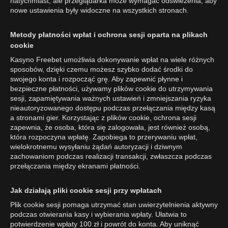
natychmiast, ale przeglądarka może wymagać odświeżenia, aby
nowe ustawienia były widoczne na wszystkich stronach.
Metody płatności wpłat i ochrona sesji oparta na plikach
cookie
Kasyno Freebet umożliwia dokonywanie wpłat na wiele różnych
sposobów, dzięki czemu możesz szybko dodać środki do
swojego konta i rozpocząć grę. Aby zapewnić płynne i
bezpieczne płatności, używamy plików cookie do utrzymywania
sesji, zapamiętywania ważnych ustawień i zmniejszania ryzyka
nieautoryzowanego dostępu podczas przełączania między kasą
a stronami gier. Korzystając z plików cookie, ochrona sesji
zapewnia, że osoba, która się zalogowała, jest również osobą,
która rozpoczyna wpłatę. Zapobiega to przerywaniu wpłat,
wielokrotnemu wysyłaniu żądań autoryzacji i dziwnym
zachowaniom podczas realizacji transakcji, zwłaszcza podczas
przełączania między ekranami płatności.
Jak działają pliki cookie sesji przy wpłatach
Plik cookie sesji pomaga utrzymać stan uwierzytelnienia aktywny
podczas otwierania kasy i wybierania wpłaty. Ułatwia to
potwierdzenie wpłaty 100 zł i powrót do konta. Aby uniknąć