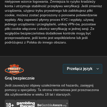
nietypowe wzorce logowania. Zmniejsza to ryzyko kradzieży
konta i utrzymuje stabilność przepływu weryfikacji. Jeśli zmienisz
urządzenia, użyjesz trybu prywatnego lub zablokujesz pliki
cookie, możesz zostać poproszony o ponowne potwierdzenie
wypłaty. Aby zapewnić płynny proces KYC i wypłaty, używaj
jednego urządzenia i przeglądarki, unikaj VPN-ów, pozostaw
pliki cookie włączone i ukończ weryfikację w jednej sesji. Ze
względów bezpieczeństwa dodatkowe kontrole mogą być
przeprowadzane, jeśli konto jest współdzielone lub jeśli
podróżujesz z Polska do innego obszaru.
Przełącz język
Graj bezpiecznie
Jeśli zauważysz objawy uzależnienia od hazardu, zasięgnij
pomocy u specjalisty. Ta strona internetowa jest przeznaczona
dla użytkowników w wieku 18 lat i starszych.