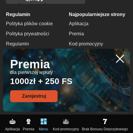
Regulamin
Najpopularniejsze strony
Polityka plików cookie
Aplikacja
Polityka prywatności
Premia
Regulamin
Kod promocyjny
Odpowiedzialna Gra
Brak Bonusu
Premia
Depozytowego
dla pierwszej wpłaty
Kontakty
1000zł + 250 FS
+357 84 886456
info@freebetcasino.org
Zarejestruj
© 2026 All Rights
Reserved.
Aplikacja
Premia
Menu
Kod promocyjny
Brak Bonusu Depozytowego