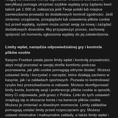
weryfikacji pomaga utrzymać szybkie wypłaty przy żądaniu kwot
takich jak 1 000 zł, zwłaszcza jeśli Twoje polski lub miejsce
zamieszkania prowadzi do dodatkowych kontroli zgodności. Jeśli
zmienisz urządzenia, przeglądarki lub ustawienia plików cookie
tuż przed wypłatą, system może uznać sesję za nową i zażądać
dodatkowych dowodów. Aby przyspieszyć proces, zachowaj
spójność od momentu zgłoszenia wypłaty do jej zatwierdzenia.
Limity wpłat, narzędzia odpowiedzialnej gry i kontrola
plików cookie
Kasyno Freebet ustala jasne limity wpłat i kontrolę prywatności,
abyś mógł pozostać w swojej strefie komfortu podczas
poznawania, jak pliki cookie pomagają witrynie działać. Możesz
ustawiać limity i korzystać z narzędzi, które działają zarówno w
kasynie, jak i w zakładach sportowych. Pozwala to kontrolować
ryzyko bez przeszkadzania w zabawie. Możesz skonfigurować
limity konta, kontrolę sesji i preferencje plików cookie w sposób,
który Ci odpowiada, jeśli grasz z Polska. Linki do tych ustawień
znajdują się w obszarze konta i na banerze plików cookie.
Możesz je zmieniać w dowolnym momencie. Limity zakładów
pomagają ustalać limity przed rozpoczęciem gry. Możesz
ustawić minimalne i maksymalne zakłady, a także limity wpłat i