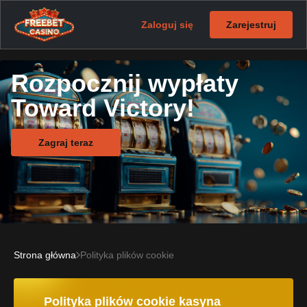
Zaloguj się
Zarejestruj
Rozpocznij wypłaty
Toward Victory!
Zagraj teraz
Strona główna
Polityka plików cookie
Polityka plików cookie kasyna