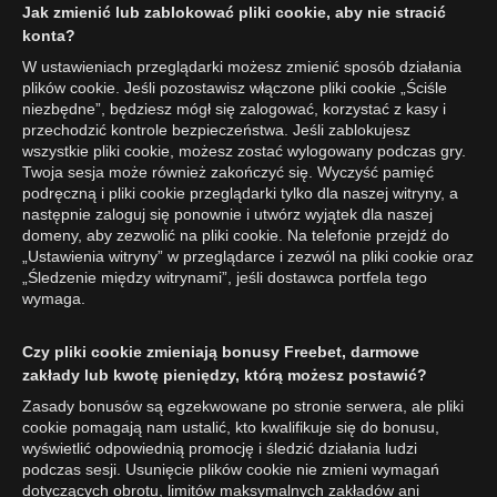
Jak zmienić lub zablokować pliki cookie, aby nie stracić
konta?
W ustawieniach przeglądarki możesz zmienić sposób działania
plików cookie. Jeśli pozostawisz włączone pliki cookie „Ściśle
niezbędne”, będziesz mógł się zalogować, korzystać z kasy i
przechodzić kontrole bezpieczeństwa. Jeśli zablokujesz
wszystkie pliki cookie, możesz zostać wylogowany podczas gry.
Twoja sesja może również zakończyć się. Wyczyść pamięć
podręczną i pliki cookie przeglądarki tylko dla naszej witryny, a
następnie zaloguj się ponownie i utwórz wyjątek dla naszej
domeny, aby zezwolić na pliki cookie. Na telefonie przejdź do
„Ustawienia witryny” w przeglądarce i zezwól na pliki cookie oraz
„Śledzenie między witrynami”, jeśli dostawca portfela tego
wymaga.
Czy pliki cookie zmieniają bonusy Freebet, darmowe
zakłady lub kwotę pieniędzy, którą możesz postawić?
Zasady bonusów są egzekwowane po stronie serwera, ale pliki
cookie pomagają nam ustalić, kto kwalifikuje się do bonusu,
wyświetlić odpowiednią promocję i śledzić działania ludzi
podczas sesji. Usunięcie plików cookie nie zmieni wymagań
dotyczących obrotu, limitów maksymalnych zakładów ani