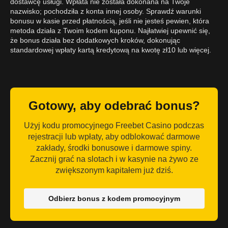
dostawcę usługi. Wpłata nie została dokonana na Twoje
nazwisko; pochodziła z konta innej osoby. Sprawdź warunki
bonusu w kasie przed płatnością, jeśli nie jesteś pewien, która
metoda działa z Twoim kodem kuponu. Najłatwiej upewnić się,
że bonus działa bez dodatkowych kroków, dokonując
standardowej wpłaty kartą kredytową na kwotę zł10 lub więcej.
Gotowy, aby odebrać bonus?
Użyj kodu promocyjnego Freebet Casino podczas
rejestracji lub wpłaty, aby odblokować darmowe
zakłady, środki bonusowe i darmowe spiny.
Zacznij grać na slotach i w kasynie na żywo ze
zwiększonym kapitałem już dziś.
Odbierz bonus z kodem promocyjnym