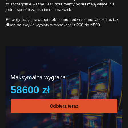
to szczególnie ważne, jeśli dokumenty polski mają więcej niż
jeden sposób zapisu imion i nazwisk.
Po weryfikacji prawdopodobnie nie będziesz musiał czekać tak
długo na zwykłe wypłaty w wysokości zł200 do zł500.
Maksymalna wygrana
58600 zł
Odbierz teraz