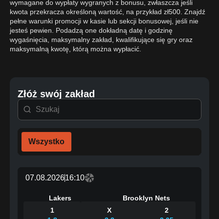
wymagane do wypłaty wygranych z bonusu, zwłaszcza jeśli
kwota przekracza określoną wartość, na przykład zł500. Znajdź
pełne warunki promocji w kasie lub sekcji bonusowej, jeśli nie
jesteś pewien. Podadzą one dokładną datę i godzinę
wygaśnięcia, maksymalny zakład, kwalifikujące się gry oraz
maksymalną kwotę, którą można wypłacić.
Złóż swój zakład
Wszystko
07.08.2026
16:10
Lakers
Brooklyn Nets
1
X
2