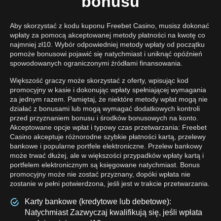
bonusu
Aby skorzystać z kodu kuponu Freebet Casino, musisz dokonać
wpłaty za pomocą akceptowanej metody płatności na kwotę co
najmniej zł10. Wybór odpowiedniej metody wpłaty od początku
pomoże bonusowi pojawić się natychmiast i uniknąć opóźnień
spowodowanych ograniczonymi źródłami finansowania.
Większość graczy może skorzystać z oferty, wpisując kod
promocyjny w kasie i dokonując wpłaty spełniającej wymagania
za jednym razem. Pamiętaj, że niektóre metody wpłat mogą nie
działać z bonusami lub mogą wymagać dodatkowych kontroli
przed przyznaniem bonusu i środków bonusowych na konto.
Akceptowane opcje wpłat i typowy czas przetwarzania: Freebet
Casino akceptuje różnorodne szybkie płatności kartą, przelewy
bankowe i popularne portfele elektroniczne. Przelew bankowy
może trwać dłużej, ale w większości przypadków wpłaty kartą i
portfelem elektronicznym są księgowane natychmiast. Bonus
promocyjny może nie zostać przyznany, dopóki wpłata nie
zostanie w pełni potwierdzona, jeśli jest w trakcie przetwarzania.
Karty bankowe (kredytowe lub debetowe):
Natychmiast Zazwyczaj kwalifikują się, jeśli wpłata