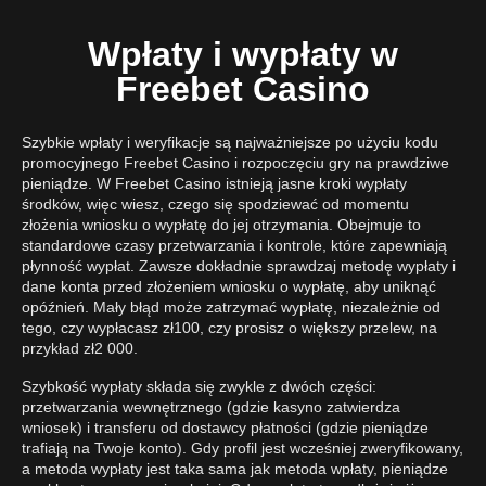
Wpłaty i wypłaty w
Freebet Casino
Szybkie wpłaty i weryfikacje są najważniejsze po użyciu kodu
promocyjnego Freebet Casino i rozpoczęciu gry na prawdziwe
pieniądze. W Freebet Casino istnieją jasne kroki wypłaty
środków, więc wiesz, czego się spodziewać od momentu
złożenia wniosku o wypłatę do jej otrzymania. Obejmuje to
standardowe czasy przetwarzania i kontrole, które zapewniają
płynność wypłat. Zawsze dokładnie sprawdzaj metodę wypłaty i
dane konta przed złożeniem wniosku o wypłatę, aby uniknąć
opóźnień. Mały błąd może zatrzymać wypłatę, niezależnie od
tego, czy wypłacasz zł100, czy prosisz o większy przelew, na
przykład zł2 000.
Szybkość wypłaty składa się zwykle z dwóch części:
przetwarzania wewnętrznego (gdzie kasyno zatwierdza
wniosek) i transferu od dostawcy płatności (gdzie pieniądze
trafiają na Twoje konto). Gdy profil jest wcześniej zweryfikowany,
a metoda wypłaty jest taka sama jak metoda wpłaty, pieniądze