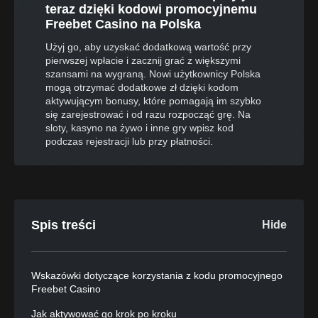
teraz dzięki kodowi promocyjnemu
Freebet Casino na Polska
Użyj go, aby uzyskać dodatkową wartość przy
pierwszej wpłacie i zacznij grać z większymi
szansami na wygraną. Nowi użytkownicy Polska
mogą otrzymać dodatkowe zł dzięki kodom
aktywującym bonusy, które pomagają im szybko
się zarejestrować i od razu rozpocząć grę. Na
sloty, kasyno na żywo i inne gry wpisz kod
podczas rejestracji lub przy płatności.
Spis treści
Hide
Wskazówki dotyczące korzystania z kodu promocyjnego
Freebet Casino
Jak aktywować go krok po kroku