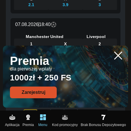
2.1
3.9
3
07.08.2026
18:40
Manchester United
Liverpool
1
X
2
2.1
3.4
2.8
Premia
dla pierwszej wpłaty
07.08.2026
00:00
1000zł + 250 FS
Novak Djokovic
Rafael Nadal
1
2
Zarejestruj
1.6
2.2
1
2
3
4
Następny
Aplikacja
Premia
Menu
Kod promocyjny
Brak Bonusu Depozytowego