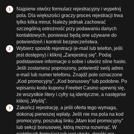
Najpierw otwórz formularz rejestracyjny i wypełnij
pola. Dla większości graczy proces rejestracji trwa
tylko kilka minut. Należy jednak zachować
szczególną ostrożność przy podawaniu danych
kontaktowych, ponieważ będą one używane do
potwierdzeń i kontroli bezpieczeństwa.
Wybierz sposób rejestracji (e-mail lub telefon, jeśli
jest dostępny) i kliknij „Zarejestruj się”. Podaj
podstawowe informacje o sobie i utwórz silne hasło.
Jeśli zostaniesz poproszony, potwierdź swój adres
e-mail lub numer telefonu. Znajdź pole oznaczone
„Kod promocyjny”, „Kod bonusowy” lub podobne. Po
wpisaniu kodu kuponu Freebet Casino upewnij się,
że wszystkie litery i cyfry są identyczne, a następnie
kliknij „Wyślij”.
Zakończ rejestrację, a jeśli oferta tego wymaga,
dokonaj pierwszej wpłaty. Jeśli nie ma pola na kod
promocyjny, poszukaj linku „Mam kod promocyjny”
lub sekcji bonusowej, którą można rozwinąć. W
niektórych formularzach jest ukryta, dopóki nie