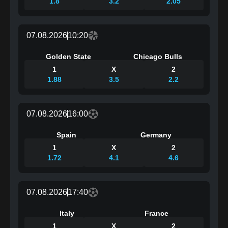
1.8
3.2
2.05
07.08.2026
10:20
Golden State
Chicago Bulls
1
X
2
1.88
3.5
2.2
07.08.2026
16:00
Spain
Germany
1
X
2
1.72
4.1
4.6
07.08.2026
17:40
Italy
France
1
X
2