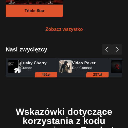
Triple Star
Zobacz wszystko
Nasi zwycięzcy
Lucky Cherry
Video Poker
W
Grando
Red Combat
Sq
451zł
287zł
Wskazówki dotyczące
korzystania z kodu