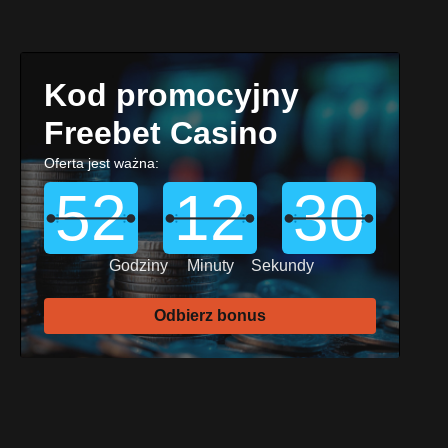
Kod promocyjny
Freebet Casino
Oferta jest ważna:
52
12
28
Godziny
Minuty
Sekundy
Odbierz bonus