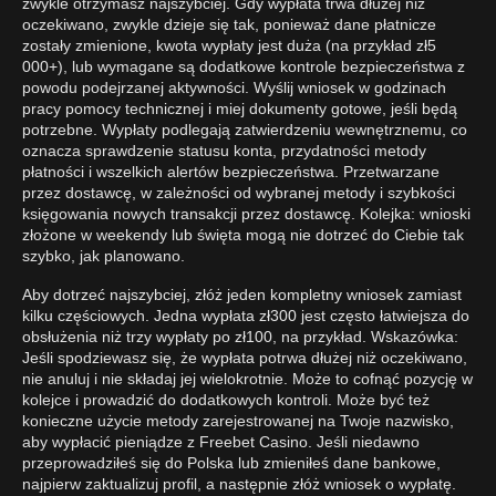
zwykle otrzymasz najszybciej. Gdy wypłata trwa dłużej niż
oczekiwano, zwykle dzieje się tak, ponieważ dane płatnicze
zostały zmienione, kwota wypłaty jest duża (na przykład zł5
000+), lub wymagane są dodatkowe kontrole bezpieczeństwa z
powodu podejrzanej aktywności. Wyślij wniosek w godzinach
pracy pomocy technicznej i miej dokumenty gotowe, jeśli będą
potrzebne. Wypłaty podlegają zatwierdzeniu wewnętrznemu, co
oznacza sprawdzenie statusu konta, przydatności metody
płatności i wszelkich alertów bezpieczeństwa. Przetwarzane
przez dostawcę, w zależności od wybranej metody i szybkości
księgowania nowych transakcji przez dostawcę. Kolejka: wnioski
złożone w weekendy lub święta mogą nie dotrzeć do Ciebie tak
szybko, jak planowano.
Aby dotrzeć najszybciej, złóż jeden kompletny wniosek zamiast
kilku częściowych. Jedna wypłata zł300 jest często łatwiejsza do
obsłużenia niż trzy wypłaty po zł100, na przykład. Wskazówka:
Jeśli spodziewasz się, że wypłata potrwa dłużej niż oczekiwano,
nie anuluj i nie składaj jej wielokrotnie. Może to cofnąć pozycję w
kolejce i prowadzić do dodatkowych kontroli. Może być też
konieczne użycie metody zarejestrowanej na Twoje nazwisko,
aby wypłacić pieniądze z Freebet Casino. Jeśli niedawno
przeprowadziłeś się do Polska lub zmieniłeś dane bankowe,
najpierw zaktualizuj profil, a następnie złóż wniosek o wypłatę.